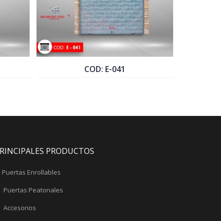
COD: E-041
COTIZAR PRODUCTO
COT
RINCIPALES PRODUCTOS
Puertas Enrollables
Puertas Peatonales
Accesorios