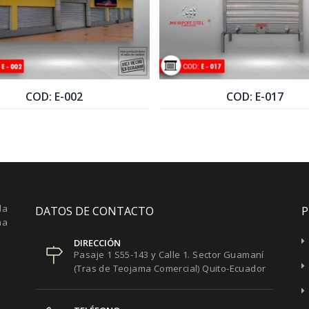
COD: E-002
COD: E-017
COTIZAR PRODUCTO
COTIZAR PRODUCTO
la
DATOS DE CONTACTO
P
ma
DIRECCIÓN
Pasaje 1 S55-143 y Calle 1. Sector Guamaní
(Tras de Teojama Comercial) Quito-Ecuador