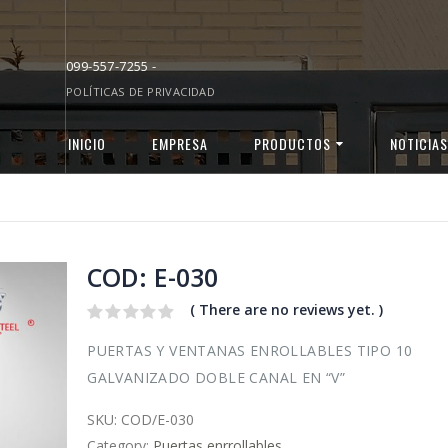
099-557-7255 -
POLÍTICAS DE PRIVACIDAD
INICIO
EMPRESA
PRODUCTOS
NOTICIAS
0
COD: E-030
( There are no reviews yet. )
0
PUERTAS Y VENTANAS ENROLLABLES TIPO 10
out
of
GALVANIZADO DOBLE CANAL EN “V”
5
SKU:
COD/E-030
Category:
Puertas enrrollables