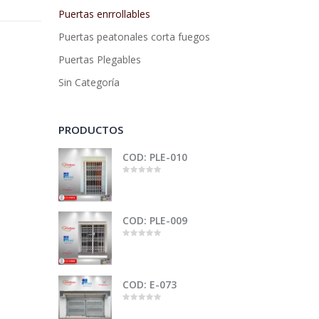
Puertas enrrollables
Puertas peatonales corta fuegos
Puertas Plegables
Sin Categoría
PRODUCTOS
COD: PLE-010
0
out
of
5
COD: PLE-009
0
out
of
5
COD: E-073
0
out