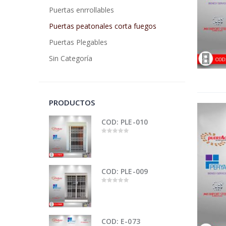
Puertas enrrollables
Puertas peatonales corta fuegos
Puertas Plegables
Sin Categoría
PRODUCTOS
COD: PLE-010
0
out
of
5
COD: PLE-009
0
out
of
5
COD: E-073