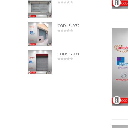
0
out
of
5
COD: E-072
0
out
of
5
COD: E-071
0
out
of
5