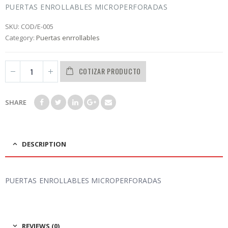
0
PUERTAS ENROLLABLES MICROPERFORADAS
out
of
SKU:
COD/E-005
5
Category:
Puertas enrrollables
COTIZAR PRODUCTO
SHARE
DESCRIPTION
PUERTAS ENROLLABLES MICROPERFORADAS
REVIEWS (0)