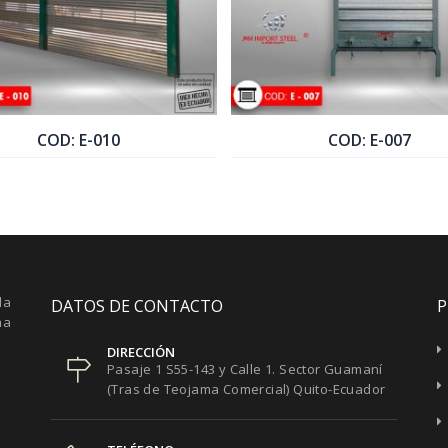
COD: E-007
COTIZAR PRODUCTO
COTIZ
la
DATOS DE CONTACTO
P
ma
DIRECCIÓN
Pasaje 1 S55-143 y Calle 1. Sector Guamaní
(Tras de Teojama Comercial) Quito-Ecuador