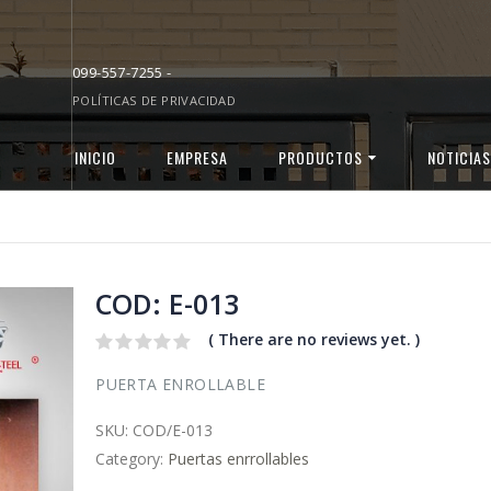
099-557-7255 -
POLÍTICAS DE PRIVACIDAD
INICIO
EMPRESA
PRODUCTOS
NOTICIAS
COD: E-013
( There are no reviews yet. )
0
PUERTA ENROLLABLE
out
of
5
SKU:
COD/E-013
Category:
Puertas enrrollables