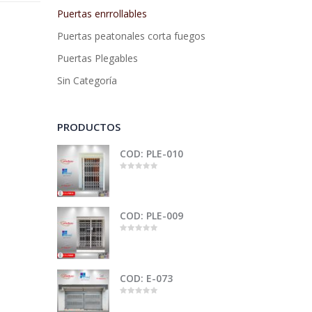
Puertas enrrollables
Puertas peatonales corta fuegos
Puertas Plegables
Sin Categoría
PRODUCTOS
COD: PLE-010
0
out
of
5
COD: PLE-009
0
out
of
5
COD: E-073
0
out