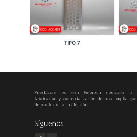
TIPO 7
TIPO 5
COTIZAR PRODUCTO
COTIZAR PRODUCTO
Puertacero es una Empresa dedicada a 
fabricación y comercialización de una amplia ga
de productos a su elección.
Síguenos