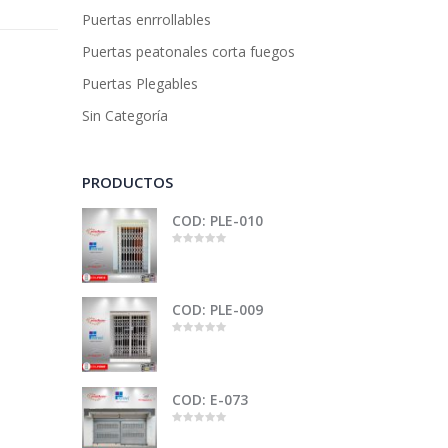
Puertas enrrollables
Puertas peatonales corta fuegos
Puertas Plegables
Sin Categoría
PRODUCTOS
COD: PLE-010
0
out
of
5
COD: PLE-009
0
out
of
5
COD: E-073
0
out