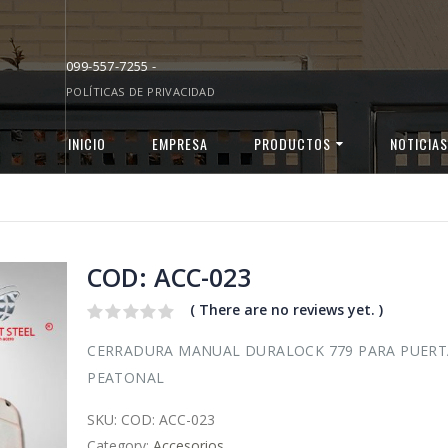
099-557-7255 -
POLÍTICAS DE PRIVACIDAD
INICIO
EMPRESA
PRODUCTOS
NOTICIAS
COD: ACC-023
( There are no reviews yet. )
0
CERRADURA MANUAL DURALOCK 779 PARA PUERT
out
of
PEATONAL
5
SKU:
COD: ACC-023
Category:
Accesorios