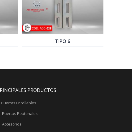
TIPO 6
COD: ACC-016
COTIZAR PRODUCTO
COTIZAR PRODUCTO
RINCIPALES PRODUCTOS
Puertas Enrollables
Puertas Peatonales
Accesorios