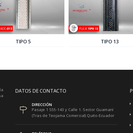
TIPO 13
COTIZAR PRODUCTO
la
DATOS DE CONTACTO
P
ma
DIRECCIÓN
Pasaje 1 S55-143 y Calle 1. Sector Guamaní
(Tras de Teojama Comercial) Quito-Ecuador