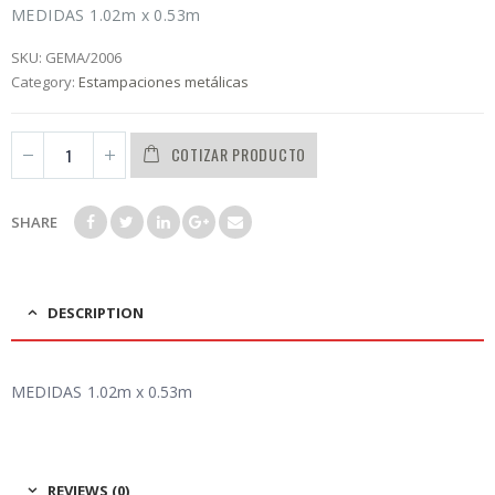
0
MEDIDAS 1.02m x 0.53m
out
of
SKU:
GEMA/2006
5
Category:
Estampaciones metálicas
COTIZAR PRODUCTO
SHARE
DESCRIPTION
MEDIDAS 1.02m x 0.53m
REVIEWS (0)