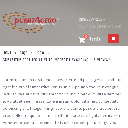
099-557-7255 -
POLÍTICAS DE PRIVACIDAD
0
HOME
FAQS
LOGO
CURABITUR EGET LEO AT VELIT IMPERDIET VAGUE IACULIS VITAES?
Lorem ipsum dolor sit amet, consectetur adipiscing elit. Curabitur
eget leo at velit imperdiet varius. In eu ipsum vitae velit congue
iaculis vitae at risus. Nullam tortor nunc, bibendum vitae semper
a, volutpat eget massa. Lorem ipsum dolor sit amet, consectetur
adipiscing elit. Integer fringilla, orci sit amet posuere auctor, orci
eros pellentesque odio, nec pellentesque erat ligula nec massa.
Aenean consequat lorem ut felis ullamcorper posuere gravida